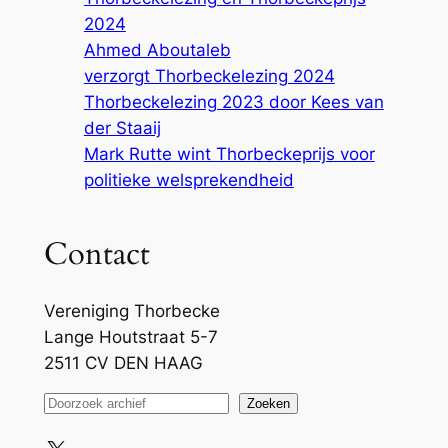
2024
Ahmed Aboutaleb
verzorgt Thorbeckelezing 2024
Thorbeckelezing 2023 door Kees van
der Staaij
Mark Rutte wint Thorbeckeprijs voor
politieke welsprekendheid
Contact
Vereniging Thorbecke
Lange Houtstraat 5-7
2511 CV DEN HAAG
Z
Zoeken
o