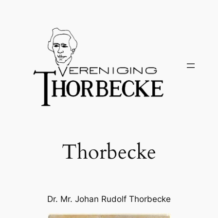
Ga
naar
de
inhoud
Thorbecke
Dr. Mr. Johan Rudolf Thorbecke