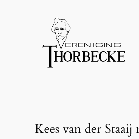
Ga
naar
de
inhoud
Kees van der Staaij