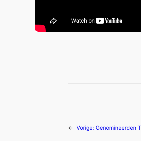
←
Vorige:
Genomineerden Th