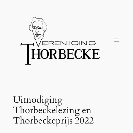
Ga
naar
de
inhoud
Uitnodiging
Thorbeckelezing en
Thorbeckeprijs 2022